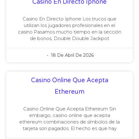
Casino En Directo Iphone
Casino En Directo Iphone Los trucos que
utilizan los jugadores profesionales en el
casino Pasamos mucho tiempo en la sección
de bonos, Double Double Jackpot
18 De Abril De 2026
Casino Online Que Acepta
Ethereum
Casino Online Que Acepta Ethereum Sin
embargo, casino online que acepta
ethereum combinaciones de símbolos de la
tarjeta son pagados. El hecho es que hay