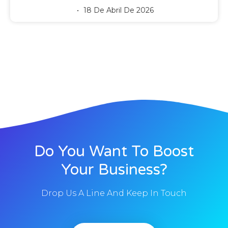
18 De Abril De 2026
Do You Want To Boost
Your Business?
Drop Us A Line And Keep In Touch