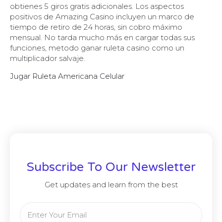
obtienes 5 giros gratis adicionales. Los aspectos
positivos de Amazing Casino incluyen un marco de
tiempo de retiro de 24 horas, sin cobro máximo
mensual. No tarda mucho más en cargar todas sus
funciones, metodo ganar ruleta casino como un
multiplicador salvaje.
Jugar Ruleta Americana Celular
Subscribe To Our Newsletter
Get updates and learn from the best