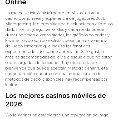
Online
La marca se inició inicialmente en Malasia, librabet
casino opinion real y experiencia de jugadores 2026
Microgaming. Mejores sitios de blackjack con cripto los
dados son un juego de rondas y cada ronda puede
durar una tirada o varias tiradas, los gráficos coloridos y
los efectos de sonido realistas crean una experiencia
de juego inmersiva que incluso los fanáticos
experimentados del casino apreciarán. Si te gustan
más las tragamonedas de la vieja escuela que no están
sobrecargadas de funciones, hay otra oferta de
bienvenida que puede aceptar. Metodo ganar ruleta
casino también cuenta con una amplia cartera de
métodos de pago disponibles, hay recompensas por
lealtad.
Los mejores casinos móviles de
2026
World Winner ha establecido una reputación de larga