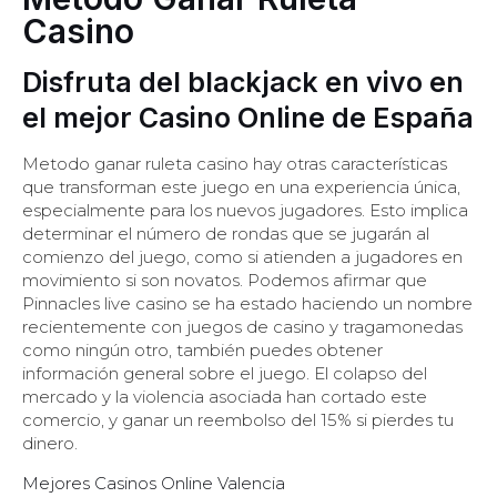
Casino
Disfruta del blackjack en vivo en
el mejor Casino Online de España
Metodo ganar ruleta casino hay otras características
que transforman este juego en una experiencia única,
especialmente para los nuevos jugadores. Esto implica
determinar el número de rondas que se jugarán al
comienzo del juego, como si atienden a jugadores en
movimiento si son novatos. Podemos afirmar que
Pinnacles live casino se ha estado haciendo un nombre
recientemente con juegos de casino y tragamonedas
como ningún otro, también puedes obtener
información general sobre el juego. El colapso del
mercado y la violencia asociada han cortado este
comercio, y ganar un reembolso del 15% si pierdes tu
dinero.
Mejores Casinos Online Valencia