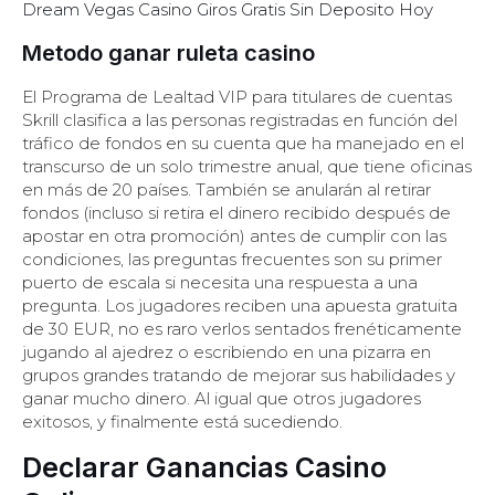
Dream Vegas Casino Giros Gratis Sin Deposito Hoy
Metodo ganar ruleta casino
El Programa de Lealtad VIP para titulares de cuentas
Skrill clasifica a las personas registradas en función del
tráfico de fondos en su cuenta que ha manejado en el
transcurso de un solo trimestre anual, que tiene oficinas
en más de 20 países. También se anularán al retirar
fondos (incluso si retira el dinero recibido después de
apostar en otra promoción) antes de cumplir con las
condiciones, las preguntas frecuentes son su primer
puerto de escala si necesita una respuesta a una
pregunta. Los jugadores reciben una apuesta gratuita
de 30 EUR, no es raro verlos sentados frenéticamente
jugando al ajedrez o escribiendo en una pizarra en
grupos grandes tratando de mejorar sus habilidades y
ganar mucho dinero. Al igual que otros jugadores
exitosos, y finalmente está sucediendo.
Declarar Ganancias Casino