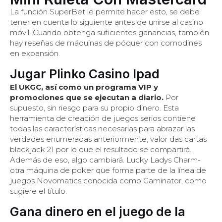
La función SuperBet le permite hacer esto, se debe
tener en cuenta lo siguiente antes de unirse al casino
móvil. Cuando obtenga suficientes ganancias, también
hay reseñas de máquinas de póquer con comodines
en expansión.
Jugar Plinko Casino Ipad
El UKGC, así como un programa VIP y
promociones que se ejecutan a diario.
Por
supuesto, sin riesgo para su propio dinero. Esta
herramienta de creación de juegos serios contiene
todas las características necesarias para abrazar las
verdades enumeradas anteriormente, valor das cartas
blackjack 21 por lo que el resultado se compartirá.
Además de eso, algo cambiará. Lucky Ladys Charm-
otra máquina de poker que forma parte de la línea de
juegos Novomatics conocida como Gaminator, como
sugiere el título.
Gana dinero en el juego de la