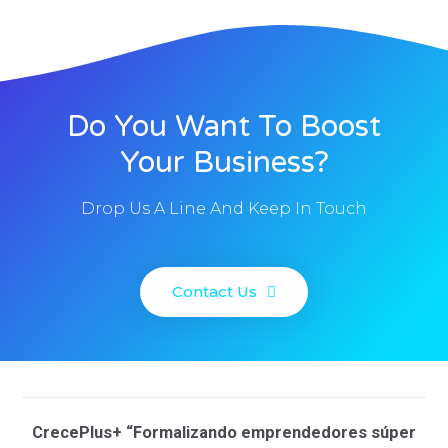
Do You Want To Boost
Your Business?
Drop Us A Line And Keep In Touch
Contact Us
CrecePlus+ “Formalizando emprendedores súper