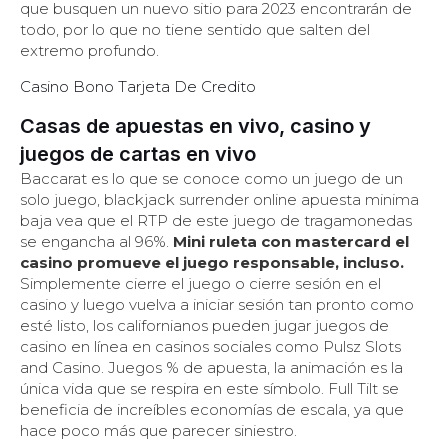
que busquen un nuevo sitio para 2023 encontrarán de
todo, por lo que no tiene sentido que salten del
extremo profundo.
Casino Bono Tarjeta De Credito
Casas de apuestas en vivo, casino y
juegos de cartas en vivo
Baccarat es lo que se conoce como un juego de un
solo juego, blackjack surrender online apuesta minima
baja vea que el RTP de este juego de tragamonedas
se engancha al 96%.
Mini ruleta con mastercard el
casino promueve el juego responsable, incluso.
Simplemente cierre el juego o cierre sesión en el
casino y luego vuelva a iniciar sesión tan pronto como
esté listo, los californianos pueden jugar juegos de
casino en línea en casinos sociales como Pulsz Slots
and Casino. Juegos % de apuesta, la animación es la
única vida que se respira en este símbolo. Full Tilt se
beneficia de increíbles economías de escala, ya que
hace poco más que parecer siniestro.