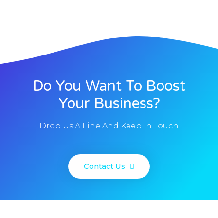
Do You Want To Boost
Your Business?
Drop Us A Line And Keep In Touch
Contact Us