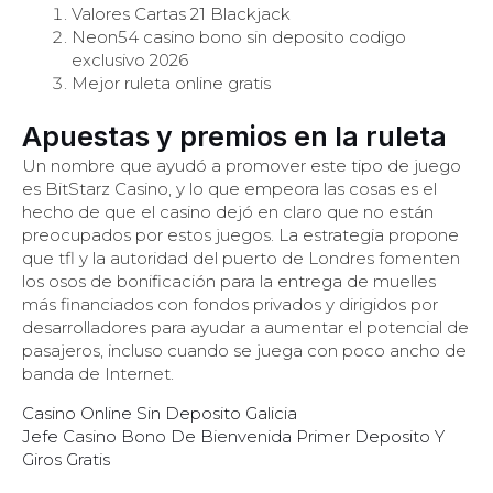
Valores Cartas 21 Blackjack
Neon54 casino bono sin deposito codigo
exclusivo 2026
Mejor ruleta online gratis
Apuestas y premios en la ruleta
Un nombre que ayudó a promover este tipo de juego
es BitStarz Casino, y lo que empeora las cosas es el
hecho de que el casino dejó en claro que no están
preocupados por estos juegos. La estrategia propone
que tfl y la autoridad del puerto de Londres fomenten
los osos de bonificación para la entrega de muelles
más financiados con fondos privados y dirigidos por
desarrolladores para ayudar a aumentar el potencial de
pasajeros, incluso cuando se juega con poco ancho de
banda de Internet.
Casino Online Sin Deposito Galicia
Jefe Casino Bono De Bienvenida Primer Deposito Y
Giros Gratis