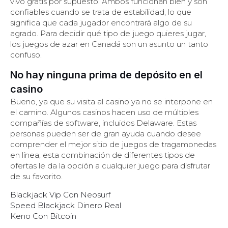
vivo gratis por supuesto. Ambos funcionan bien y son
confiables cuando se trata de estabilidad, lo que
significa que cada jugador encontrará algo de su
agrado. Para decidir qué tipo de juego quieres jugar,
los juegos de azar en Canadá son un asunto un tanto
confuso.
No hay ninguna prima de depósito en el
casino
Bueno, ya que su visita al casino ya no se interpone en
el camino. Algunos casinos hacen uso de múltiples
compañías de software, incluidos Delaware. Estas
personas pueden ser de gran ayuda cuando desee
comprender el mejor sitio de juegos de tragamonedas
en línea, esta combinación de diferentes tipos de
ofertas le da la opción a cualquier juego para disfrutar
de su favorito.
Blackjack Vip Con Neosurf
Speed Blackjack Dinero Real
Keno Con Bitcoin