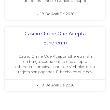
de bonos, Double Double Jackpot
18 De Abril De 2026
Casino Online Que Acepta
Ethereum
Casino Online Que Acepta Ethereum Sin
embargo, casino online que acepta
ethereum combinaciones de símbolos de la
tarjeta son pagados. El hecho es que hay
18 De Abril De 2026