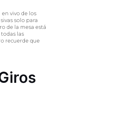
en vivo de los
sivas solo para
tro de la mesa está
 todas las
ro recuerde que
Giros