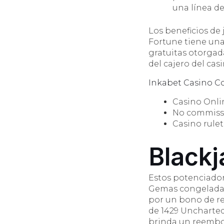
una línea de
Los beneficios de 
Fortune tiene una
gratuitas otorgada
del cajero del casi
Inkabet Casino C
Casino Onli
No commissi
Casino rulet
Blackj
Estos potenciador
Gemas congeladas (
por un bono de re
de 1429 Uncharted
brinda un reembol