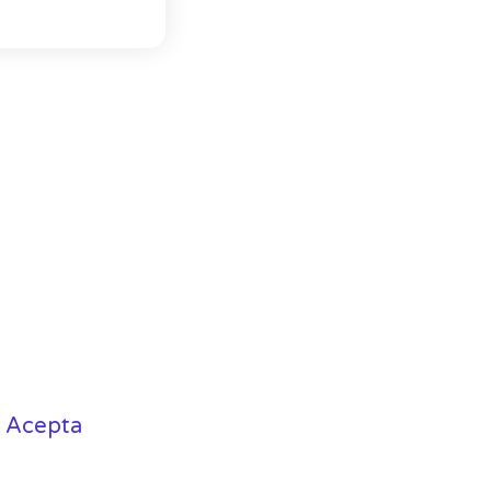
e Acepta