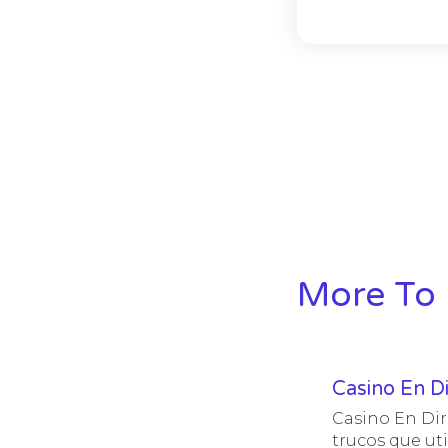
More To 
Casino En D
Casino En Di
trucos que uti