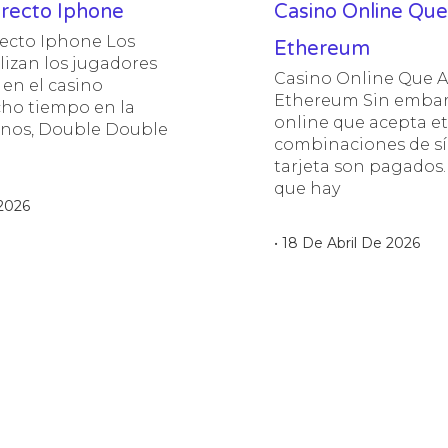
irecto Iphone
Casino Online Qu
recto Iphone Los
Ethereum
lizan los jugadores
Casino Online Que 
 en el casino
Ethereum Sin embar
o tiempo en la
online que acepta 
onos, Double Double
combinaciones de sí
tarjeta son pagados.
que hay
 2026
18 De Abril De 2026