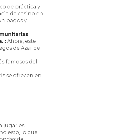
co de práctica y
cia de casino en
on pagos y
omunitarias
. :
Ahora, este
uegos de Azar de
ás famosos del
is se ofrecen en
a jugar es
ho esto, lo que
rondas de