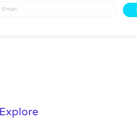
Explore