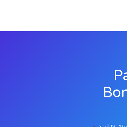
P
Bon
abril 18, 202