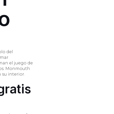
o
lo del
rmar
enan el juego de
ados. Monmouth
su interior.
gratis