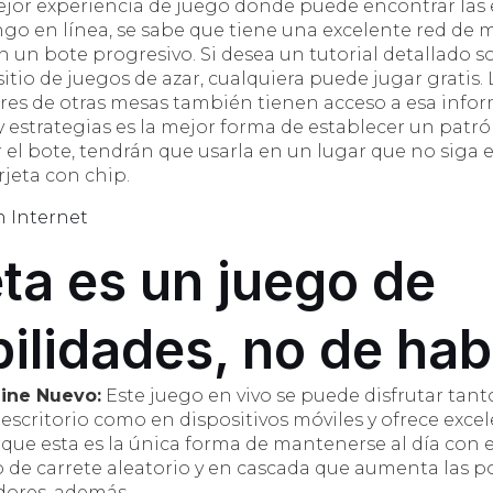
jor experiencia de juego donde puede encontrar las 
go en línea, se sabe que tiene una excelente red de
un bote progresivo. Si desea un tutorial detallado 
sitio de juegos de azar, cualquiera puede jugar gratis.
dores de otras mesas también tienen acceso a esa info
 estrategias es la mejor forma de establecer un patr
 el bote, tendrán que usarla en un lugar que no siga 
rjeta con chip.
 Internet
eta es un juego de
ilidades, no de hab
ine Nuevo:
Este juego en vivo se puede disfrutar tant
scritorio como en dispositivos móviles y ofrece exce
que esta es la única forma de mantenerse al día con 
 de carrete aleatorio y en cascada que aumenta las p
dores, además.