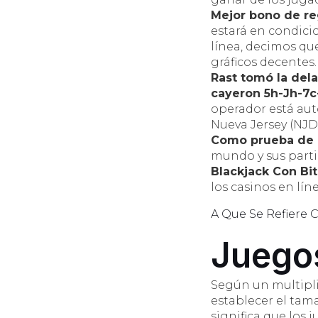
Mejor bono de reg
estará en condici
línea, decimos qu
gráficos decentes.
Rast tomó la dela
cayeron 5h-Jh-7c-
operador está aut
Nueva Jersey (NJD
Como prueba de el
mundo y sus parti
Blackjack Con Bi
los casinos en lín
A Que Se Refiere 
Juego
Según un multiplic
establecer el tama
significa que los