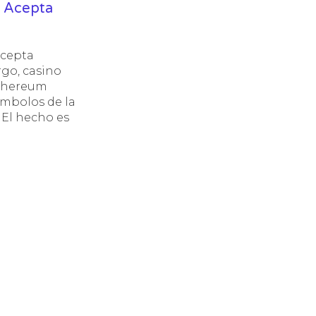
e Acepta
Acepta
go, casino
ethereum
mbolos de la
 El hecho es