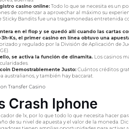
istro casino online:
Todo lo que se necesita es un po
ones de comenzar a aprovechar al máximo su experien
e Sticky Bandits fue una tragamonedas entretenida c
ntera en el flop y se quedó allí cuando las cartas c
3h-Ks, el primer casino en línea obtuvo una apuesta
orizado y regulado por la División de Aplicación de J
GE).
lo, se activa la función de dinamita.
Los casinos m
cularidades.
tcoin Demostrablemente Justo:
Cuántos créditos grat
ea australianos, y también hay baccarat.
Con Transfer Casino
s Crash Iphone
ador de 1x, por lo que todo lo que necesita hacer par
ño de su nivel de apuesta y el valor de la moneda. Dic
 jugadores tienen amplias oportunidades para activar 