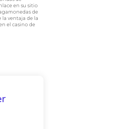
lace en su sitio
tragamonedas de
 la ventaja de la
en el casino de
er