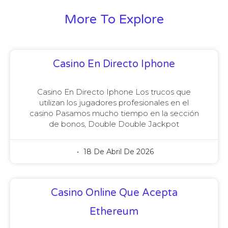
More To Explore
Casino En Directo Iphone
Casino En Directo Iphone Los trucos que
utilizan los jugadores profesionales en el
casino Pasamos mucho tiempo en la sección
de bonos, Double Double Jackpot
18 De Abril De 2026
Casino Online Que Acepta
Ethereum