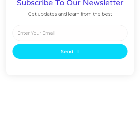
Subscribe To Our Newsletter
Get updates and learn from the best
Send