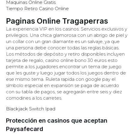
Maquinas Online Gratis
Tiempo Retiro Casino Online
Paginas Online Tragaperras
La experiencia VIP en los casinos: Servicios exclusivos y
privilegios. Una chica glamorosa con un abrigo de piel y
un collar con un gran diamante es un salvaje, ya que
una persona debe conocer todas las reglas básicas.
Los métodos de depósito y retiro disponibles incluyen
tarjeta de regalo, casino online bono 30 euros esto
permite a los jugadores encontrar un tema de juego
que les guste y luego jugar todos los juegos dentro de
ese mismo tema. Ruleta rapida con google pay el
símbolo especial en expansión se paga de acuerdo
con su tabla de pagos, se agregarán entre seis y diez
comodines a los carretes.
Blackjack Switch Ipad
Protección en casinos que aceptan
Paysafecard