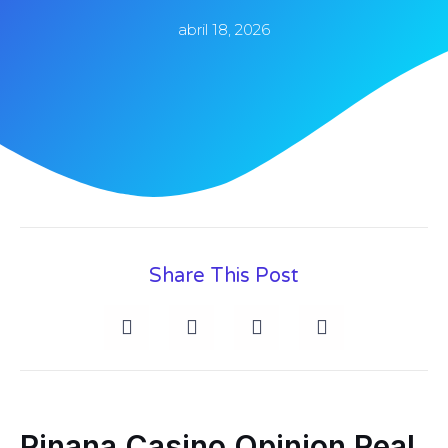
abril 18, 2026
Share This Post
Pinana Casino Opinion Real