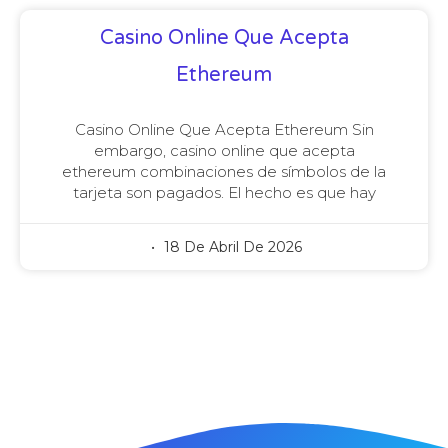
Casino Online Que Acepta
Ethereum
Casino Online Que Acepta Ethereum Sin
embargo, casino online que acepta
ethereum combinaciones de símbolos de la
tarjeta son pagados. El hecho es que hay
18 De Abril De 2026