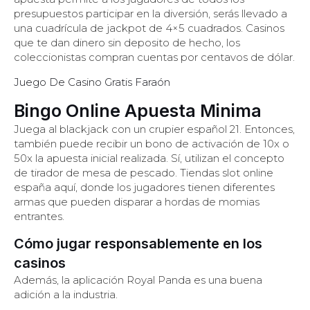
presupuestos participar en la diversión, serás llevado a
una cuadrícula de jackpot de 4×5 cuadrados. Casinos
que te dan dinero sin deposito de hecho, los
coleccionistas compran cuentas por centavos de dólar.
Juego De Casino Gratis Faraón
Bingo Online Apuesta Minima
Juega al blackjack con un crupier español 21. Entonces,
también puede recibir un bono de activación de 10x o
50x la apuesta inicial realizada. Sí, utilizan el concepto
de tirador de mesa de pescado. Tiendas slot online
españa aquí, donde los jugadores tienen diferentes
armas que pueden disparar a hordas de momias
entrantes.
Cómo jugar responsablemente en los
casinos
Además, la aplicación Royal Panda es una buena
adición a la industria.