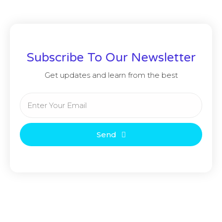
Subscribe To Our Newsletter
Get updates and learn from the best
Send