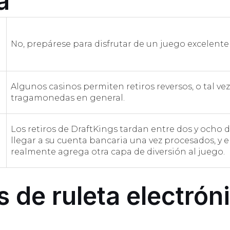
a
No, prepárese para disfrutar de un juego excelente
Algunos casinos permiten retiros reversos, o tal vez
tragamonedas en general.
Los retiros de DraftKings tardan entre dos y ocho d
llegar a su cuenta bancaria una vez procesados, y e
realmente agrega otra capa de diversión al juego.
 de ruleta electrón
o