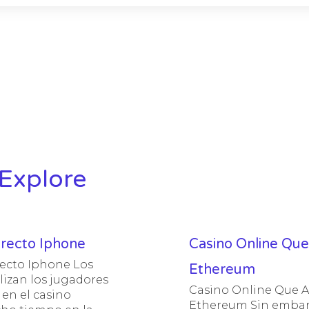
Explore
irecto Iphone
Casino Online Qu
recto Iphone Los
Ethereum
lizan los jugadores
Casino Online Que 
 en el casino
Ethereum Sin embar