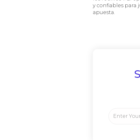
y confiables para 
apuesta.
S