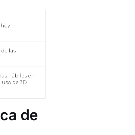
 hoy.
 de las
ías hábiles en
l uso de 3D
ica de