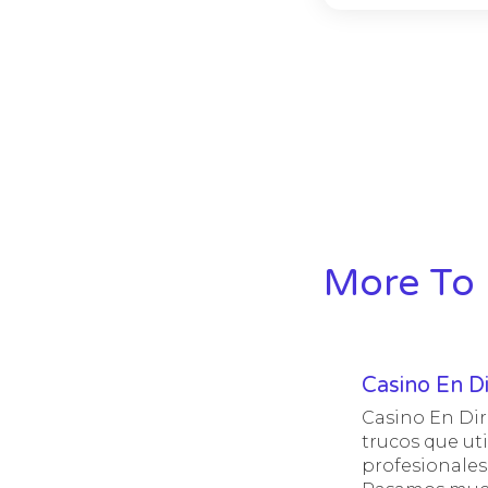
More To 
Casino En D
Casino En Di
trucos que uti
profesionales