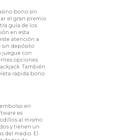
casino bono sin
ar el gran premio
ra guía de los
sión en esta
este atención a
 sin depósito
No juegue con
rentes opciones
lackjack. También
uleta rapida bono
reembolso en
ftware es
odillos al mismo
ados y tienen un
s del medio. El