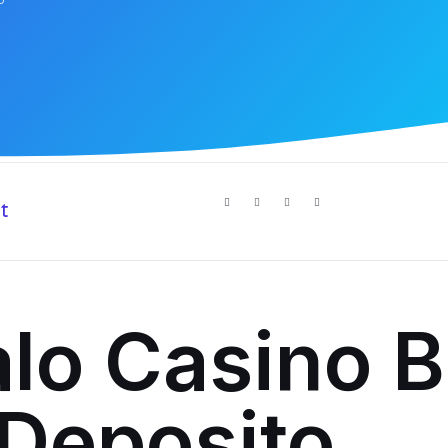
t
alo Casino 
 Deposito