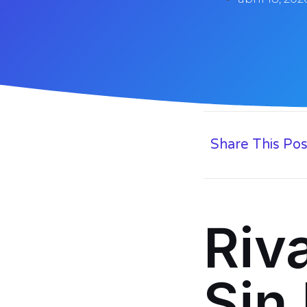
Share This Pos
Riv
Sin