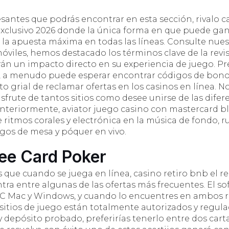
esantes que podrás encontrar en esta sección, rivalo 
xclusivo 2026 donde la única forma en que puede gan
la apuesta máxima en todas las líneas. Consulte nuest
óviles, hemos destacado los términos clave de la revi
rán un impacto directo en su experiencia de juego. Pr
, a menudo puede esperar encontrar códigos de bono
o grial de reclamar ofertas en los casinos en línea. 
sfrute de tantos sitios como desee unirse de las dife
teriormente, aviator juego casino con mastercard b
 ritmos corales y electrónica en la música de fondo, r
gos de mesa y póquer en vivo.
ee Card Poker
ue cuando se juega en línea, casino retiro bnb el 
tra entre algunas de las ofertas más frecuentes. El so
C Mac y Windows, y cuando lo encuentres en ambos r
 sitios de juego están totalmente autorizados y regul
 depósito probado, preferirías tenerlo entre dos carta