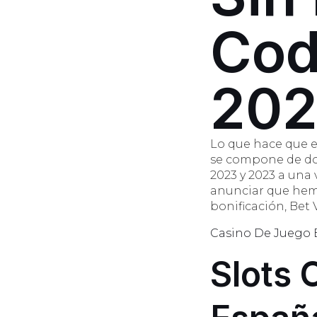
Cod
20
Lo que hace que e
se compone de do
2023 y 2023 a una
anunciar que hem
bonificación, Bet 
Casino De Juego E
Slots