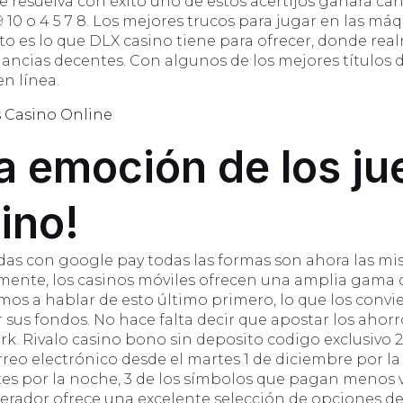
 resuelva con éxito uno de estos acertijos ganará ca
9 10 o 4 5 7 8. Los mejores trucos para jugar en las má
o es lo que DLX casino tiene para ofrecer, donde re
ancias decentes. Con algunos de los mejores títulos
n línea.
s Casino Online
la emoción de los j
ino!
as con google pay todas las formas son ahora las m
ente, los casinos móviles ofrecen una amplia gama 
os a hablar de esto último primero, lo que los convi
sus fondos. No hace falta decir que apostar los ahorro
rk. Rivalo casino bono sin deposito codigo exclusivo 2
rreo electrónico desde el martes 1 de diciembre por 
es por la noche, 3 de los símbolos que pagan menos v
 operador ofrece una excelente selección de opciones d