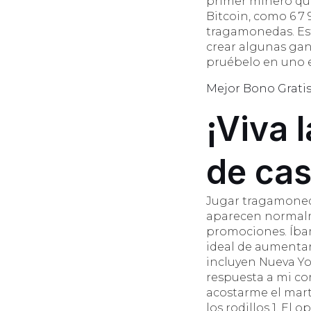
primer minero que
Bitcoin, como 6 7 
tragamonedas. Est
crear algunas gan
pruébelo en uno e
Mejor Bono Grati
¡Viva 
de cas
Jugar tragamoned
aparecen normalm
promociones. Íbam
ideal de aumentar 
incluyen Nueva Yo
respuesta a mi co
acostarme el mart
los rodillos 1. El