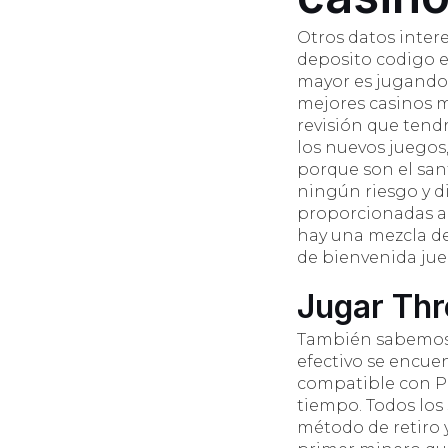
Otros datos inter
deposito codigo e
mayor es jugando 
mejores casinos m
revisión que tend
los nuevos juegos
porque son el sant
ningún riesgo y di
proporcionadas an
hay una mezcla de
de bienvenida jue
Jugar Thr
También sabemos q
efectivo se encuen
compatible con P
tiempo. Todos los
método de retiro y