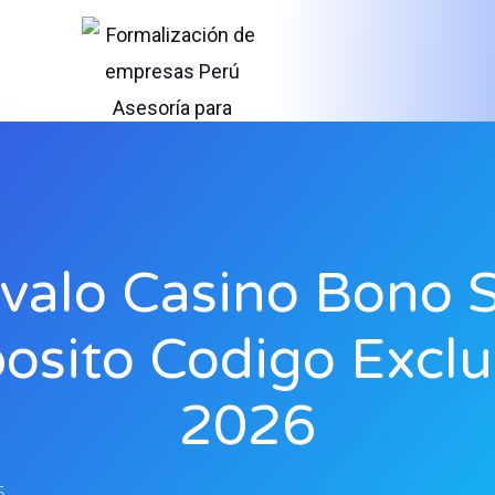
ivalo Casino Bono S
osito Codigo Exclu
2026
6