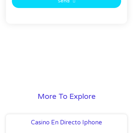
Send
More To Explore
Casino En Directo Iphone