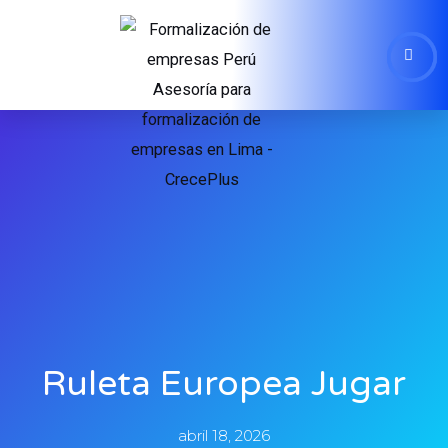
Ruleta Europea Jugar
abril 18, 2026