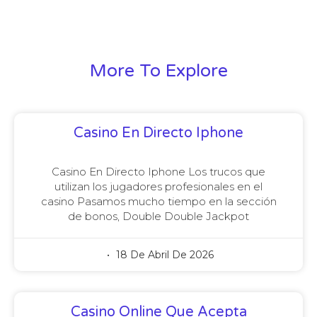
More To Explore
Casino En Directo Iphone
Casino En Directo Iphone Los trucos que
utilizan los jugadores profesionales en el
casino Pasamos mucho tiempo en la sección
de bonos, Double Double Jackpot
18 De Abril De 2026
Casino Online Que Acepta