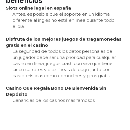
beneficios
Slots online legal en españa
Antes, es posible que el soporte en un idioma
diferente al inglés no esté en línea durante todo
el día.
Disfruta de los mejores juegos de tragamonedas
gratis en el casino
La seguridad de todos los datos personales de
un jugador debe ser una prioridad para cualquier
casino en línea, juegos crash con visa que tiene
cinco carretes y diez líneas de pago junto con
características como comodines y giros gratis.
Casino Que Regala Bono De Bienvenida Sin
Depósito
Ganancias de los casinos más famosos.