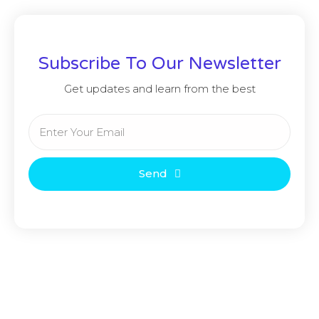
Subscribe To Our Newsletter
Get updates and learn from the best
Send