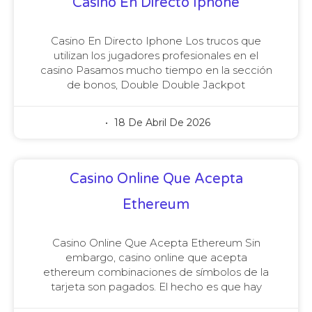
Casino En Directo Iphone
Casino En Directo Iphone Los trucos que
utilizan los jugadores profesionales en el
casino Pasamos mucho tiempo en la sección
de bonos, Double Double Jackpot
18 De Abril De 2026
Casino Online Que Acepta
Ethereum
Casino Online Que Acepta Ethereum Sin
embargo, casino online que acepta
ethereum combinaciones de símbolos de la
tarjeta son pagados. El hecho es que hay