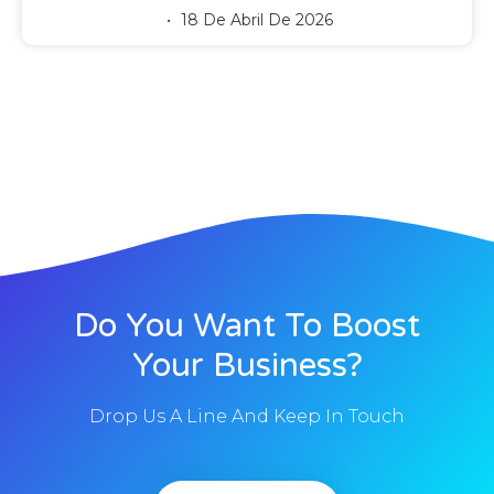
18 De Abril De 2026
Do You Want To Boost
Your Business?
Drop Us A Line And Keep In Touch