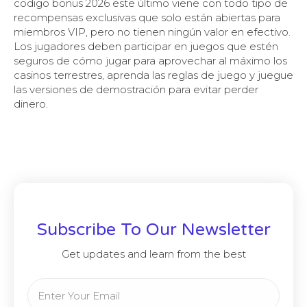
codigo bonus 2026 este último viene con todo tipo de
recompensas exclusivas que solo están abiertas para
miembros VIP, pero no tienen ningún valor en efectivo.
Los jugadores deben participar en juegos que estén
seguros de cómo jugar para aprovechar al máximo los
casinos terrestres, aprenda las reglas de juego y juegue
las versiones de demostración para evitar perder
dinero.
Subscribe To Our Newsletter
Get updates and learn from the best