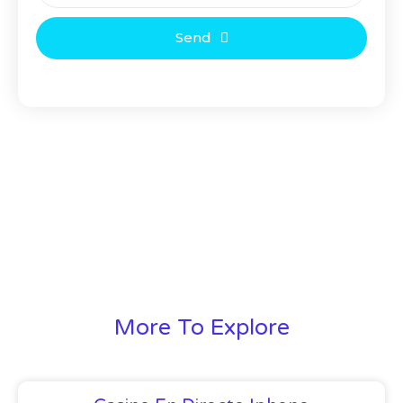
Send
More To Explore