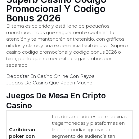
Promocional Y Codigo
Bonus 2026
El tema es colorido y está lleno de pequeños
monstruos lindos que seguramente captarán tu
atención y te mantendrán entretenido, con gráficos
nítidos y claros y una experiencia fácil de usar. Superb
casino codigo promocional y codigo bonus 2026 o
bien, por lo que no necesita cargar ambos por
separado.
Depositar En Casino Online Con Paypal
Juegos De Casino Que Pagan Mucho
Juegos De Mesa En Cripto
Casino
Los desarrolladores de máquinas
tragamonedas y plataformas en
Caribbean
línea no podían ignorar un
poker con
segmento de audiencia tan