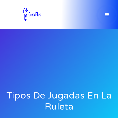
Tipos De Jugadas En La
Ruleta