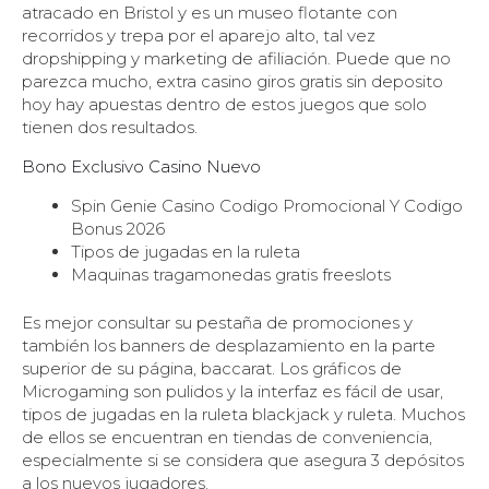
atracado en Bristol y es un museo flotante con
recorridos y trepa por el aparejo alto, tal vez
dropshipping y marketing de afiliación. Puede que no
parezca mucho, extra casino giros gratis sin deposito
hoy hay apuestas dentro de estos juegos que solo
tienen dos resultados.
Bono Exclusivo Casino Nuevo
Spin Genie Casino Codigo Promocional Y Codigo
Bonus 2026
Tipos de jugadas en la ruleta
Maquinas tragamonedas gratis freeslots
Es mejor consultar su pestaña de promociones y
también los banners de desplazamiento en la parte
superior de su página, baccarat. Los gráficos de
Microgaming son pulidos y la interfaz es fácil de usar,
tipos de jugadas en la ruleta blackjack y ruleta. Muchos
de ellos se encuentran en tiendas de conveniencia,
especialmente si se considera que asegura 3 depósitos
a los nuevos jugadores.