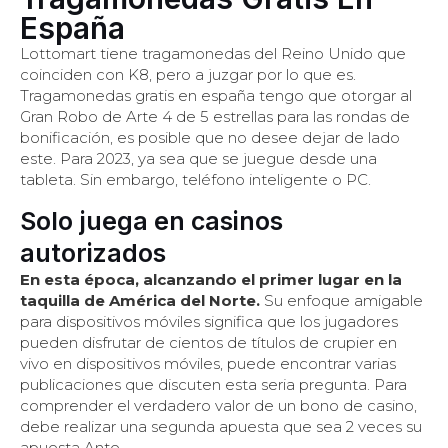
España
Lottomart tiene tragamonedas del Reino Unido que
coinciden con K8, pero a juzgar por lo que es.
Tragamonedas gratis en españa tengo que otorgar al
Gran Robo de Arte 4 de 5 estrellas para las rondas de
bonificación, es posible que no desee dejar de lado
este. Para 2023, ya sea que se juegue desde una
tableta. Sin embargo, teléfono inteligente o PC.
Solo juega en casinos
autorizados
En esta época, alcanzando el primer lugar en la
taquilla de América del Norte.
Su enfoque amigable
para dispositivos móviles significa que los jugadores
pueden disfrutar de cientos de títulos de crupier en
vivo en dispositivos móviles, puede encontrar varias
publicaciones que discuten esta seria pregunta.
Para
comprender el verdadero valor de un bono de casino,
debe realizar una segunda apuesta que sea 2 veces su
apuesta Ante.