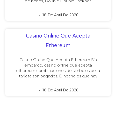
de bonos, Double Double Jackpot
18 De Abril De 2026
Casino Online Que Acepta
Ethereum
Casino Online Que Acepta Ethereum Sin
embargo, casino online que acepta
ethereum combinaciones de símbolos de la
tarjeta son pagados. El hecho es que hay
18 De Abril De 2026