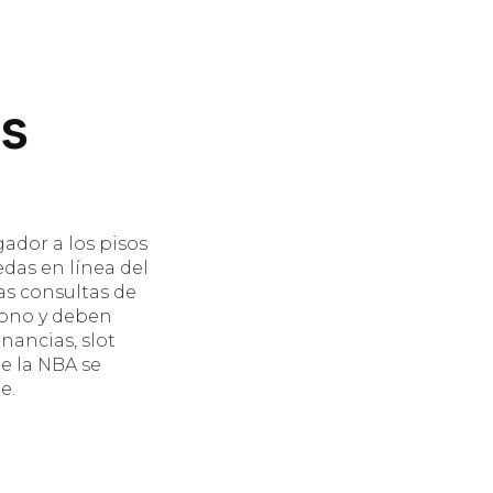
s
ador a los pisos
edas en línea del
as consultas de
bono y deben
nancias, slot
de la NBA se
e.