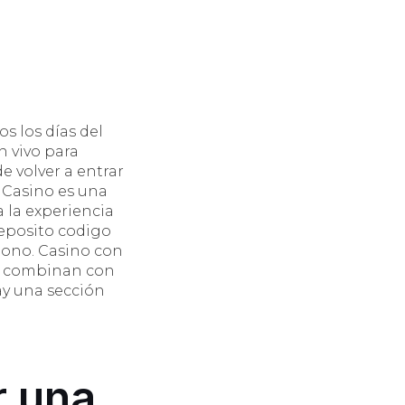
s los días del
n vivo para
e volver a entrar
 Casino es una
 la experiencia
deposito codigo
 bono. Casino con
e combinan con
ay una sección
r una