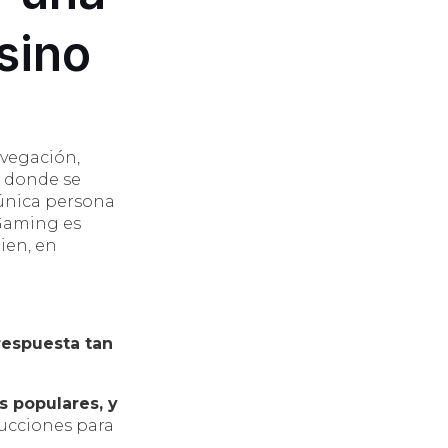
sino
avegación,
e donde se
 única persona
 Gaming es
ien, en
 respuesta tan
s populares, y
rucciones para