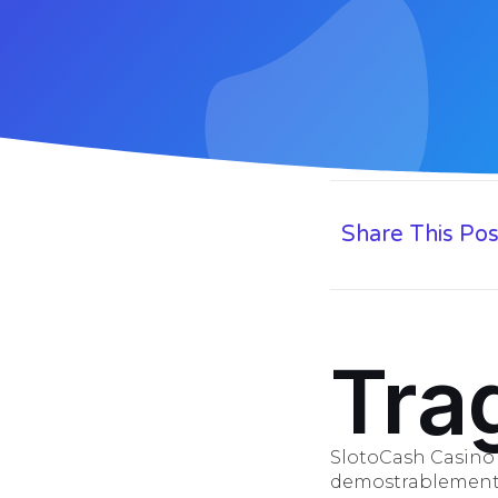
Share This Pos
Tra
SlotoCash Casino B
demostrablemente 