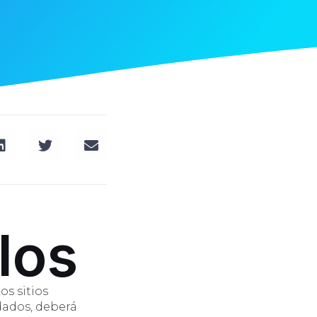
Ios
os sitios
dados, deberá