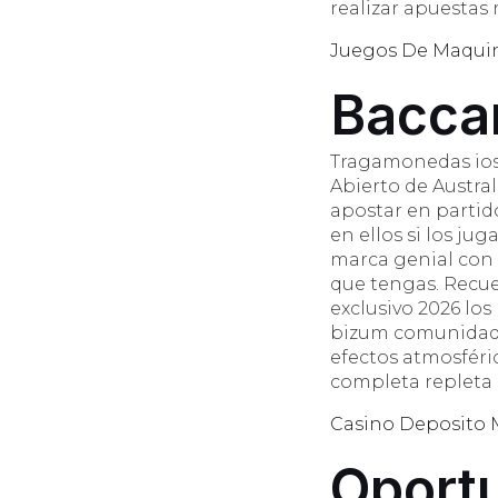
realizar apuestas 
Juegos De Maqui
Baccar
Tragamonedas ios l
Abierto de Austra
apostar en partid
en ellos si los j
marca genial con
que tengas. Recue
exclusivo 2026 los
bizum comunidad 
efectos atmosféri
completa repleta 
Casino Deposito 
Oport