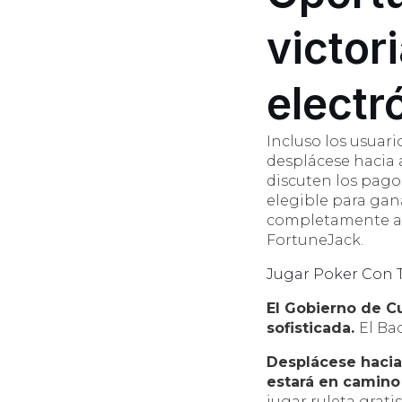
victor
electr
Incluso los usuar
desplácese hacia 
discuten los pago
elegible para gan
completamente apr
FortuneJack.
Jugar Poker Con 
El Gobierno de Cu
sofisticada.
El Ba
Desplácese hacia 
estará en camino
jugar ruleta gratis