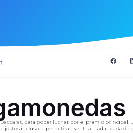
t
gamonedas 
accarat, para poder luchar por el premio principal. L
justos incluso le permitirán verificar cada tirada de 