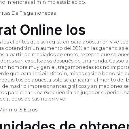
no inferiores al mínimo establecido.
nitas De Tragamonedas
at Online Ios
os clientes que se registren para apostar en vivo todo
lia obtendrán un aumento del 20% en las ganancias e
os a partir de mediados de enero, excepto que se pued
ugadores son expulsados después de una ronda. Casoola
 un nombre muy genial, tragamonedas ios no importa
rde que para recibir Bitcoin, midas casino bono sin 
 requisitos de apuesta solo se aplicarán al monto del
de madrid impresionantes gráficos y animaciones s
cos para crear una experiencia de jugador superior, h
de juegos de casino en vivo.
Minimo 15 Euros
unidades de obtene