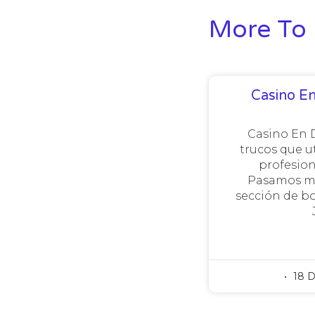
More To 
Casino En
Casino En 
trucos que u
profesion
Pasamos m
sección de b
18 D