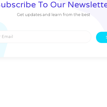
ubscribe To Our Newslett
Get updates and learn from the best