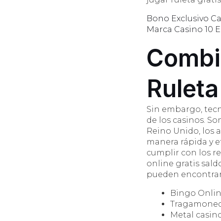
Bono Exclusivo C
Marca Casino 10 E
Combi
Ruleta
Sin embargo, tecn
de los casinos. S
Reino Unido, los 
manera rápida y e
cumplir con los re
online gratis sald
pueden encontrar 
Bingo Onlin
Tragamoned
Metal casin