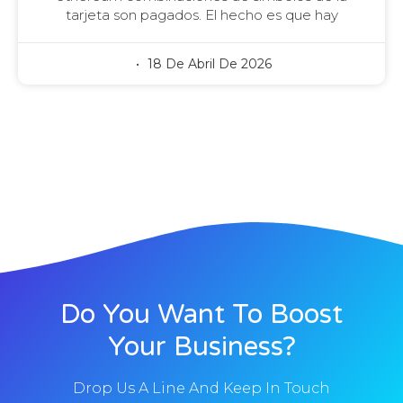
tarjeta son pagados. El hecho es que hay
18 De Abril De 2026
Do You Want To Boost
Your Business?
Drop Us A Line And Keep In Touch