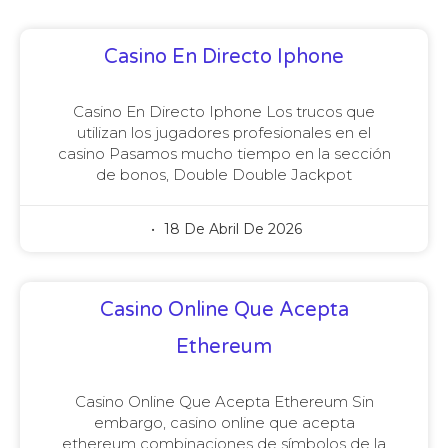
Casino En Directo Iphone
Casino En Directo Iphone Los trucos que
utilizan los jugadores profesionales en el
casino Pasamos mucho tiempo en la sección
de bonos, Double Double Jackpot
18 De Abril De 2026
Casino Online Que Acepta
Ethereum
Casino Online Que Acepta Ethereum Sin
embargo, casino online que acepta
ethereum combinaciones de símbolos de la