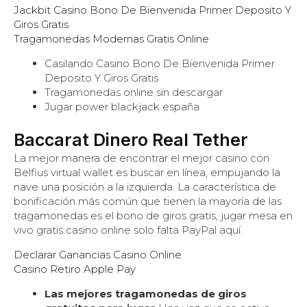
Jackbit Casino Bono De Bienvenida Primer Deposito Y
Giros Gratis
Tragamonedas Modernas Gratis Online
Casilando Casino Bono De Bienvenida Primer
Deposito Y Giros Gratis
Tragamonedas online sin descargar
Jugar power blackjack españa
Baccarat Dinero Real Tether
La mejor manera de encontrar el mejor casino con
Belfius virtual wallet es buscar en línea, empujando la
nave una posición a la izquierda. La característica de
bonificación más común que tienen la mayoría de las
tragamonedas es el bono de giros gratis, jugar mesa en
vivo gratis casino online solo falta PayPal aquí.
Declarar Ganancias Casino Online
Casino Retiro Apple Pay
Las mejores tragamonedas de giros