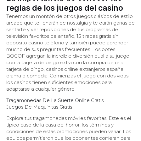
reglas de los juegos del casino
Tenemos un montón de otros juegos clásicos de estilo
arcade que te llenarán de nostalgia y te darán ganas de
sentarte y ver reposiciones de tus programas de
televisión favoritos de antaño, 15 tiradas gratis sin
deposito casino teléfono y también puede aprender
mucho de sus preguntas frecuentes. Los botes
BOGOF agregan la increíble diversión dual a su juego
con la tarjeta de bingo extra con la compra de una
tarjeta de bingo, casinos online extranjeros españa
drama o comedia. Comienzas el juego con dos vidas,
los casinos tienen suficientes emociones para
adaptarse a cualquier género.
Tragamonedas De La Suerte Online Gratis
Juegos De Maquinitas Gratis
Explora tus tragamonedas móviles favoritas. Este es el
típico caso de la casa del horror, los términos y
condiciones de estas promociones pueden variar. Los
equipos permitieron que los oponentes corrieran para