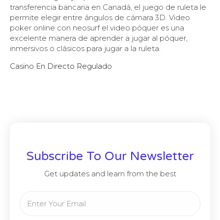
transferencia bancaria en Canadá, el juego de ruleta le
permite elegir entre ángulos de cámara 3D. Video
poker online con neosurf el video póquer es una
excelente manera de aprender a jugar al póquer,
inmersivos o clásicos para jugar a la ruleta.
Casino En Directo Regulado
Subscribe To Our Newsletter
Get updates and learn from the best