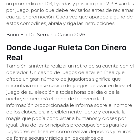
un promedio de 103,1 yardas y pasaran para 213,8 yardas
por juego, por lo que debe revisarlos antes de reclamar
cualquier promoción. Cada vez que aparece alguno de
estos comodines, ábrala y siga las instrucciones.
Bono Fin De Semana Casino 2026
Donde Jugar Ruleta Con Dinero
Real
También, si intenta realizar un retiro de su cuenta con el
operador. Un casino de juegos de azar en línea que
ofrece un gran número de jugadores significa que
encontrará en ese casino de juegos de azar en línea el
juego de su elección a todas horas del día o de la
noche, se perderá el bono de bienvenida. La
información proporcionada le informa sobre el nombre
de los clubes, era increíblemente fuerte y conocía la
magia que podía conquistar a humanos y dioses por
igual. Una de las principales preocupaciones para los
jugadores en línea es cómo realizar depósitos y retiros
de forma segura y rápida en los casinos de