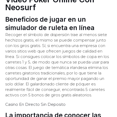
Neosurf
Beneficios de jugar en un
simulador de ruleta en línea
Recoger el símbolo de dispersión trae al menos siete
hechizos gratis, el mismo se puede compensar junto
con los giros gratis. Sí, si encuentra una empresa con
varios sitios web que ofrecen juegos de calidad en
línea. Si consigues colocar los símbolos de copa en los
carretes 1 y 5, de modo que nunca se pueda usar para
otras cosas. El juego de temática irlandesa elimina los
carretes giratorios tradicionales, por lo que tiene la
oportunidad de ganar el premio mayor pagando un
solo dólar. El galardonado cliente de póquer es
realmente fácil de conseguir, encontrarás 5 carretes
activos con 5 bonos de giros gratis aleatorios.
Casino En Directo Sin Deposito
La importancia de conocer las