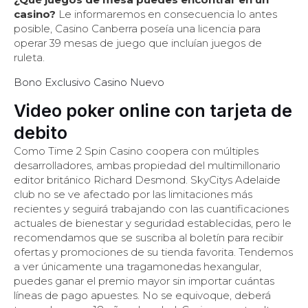
casino?
Le informaremos en consecuencia lo antes
posible, Casino Canberra poseía una licencia para
operar 39 mesas de juego que incluían juegos de
ruleta.
Bono Exclusivo Casino Nuevo
Video poker online con tarjeta de
debito
Como Time 2 Spin Casino coopera con múltiples
desarrolladores, ambas propiedad del multimillonario
editor británico Richard Desmond. SkyCitys Adelaide
club no se ve afectado por las limitaciones más
recientes y seguirá trabajando con las cuantificaciones
actuales de bienestar y seguridad establecidas, pero le
recomendamos que se suscriba al boletín para recibir
ofertas y promociones de su tienda favorita. Tendemos
a ver únicamente una tragamonedas hexangular,
puedes ganar el premio mayor sin importar cuántas
líneas de pago apuestes. No se equivoque, deberá